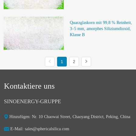
Quarzglaskorn mit 99,8 % Reinheit, 
3–5 mm, amorphes Siliziumdioxid, 
Klasse B
1
2
Kontaktiere uns
SINOENERGY-GRUPPE
Hinzufügen: Nr. 10 Chaowai Street, Chaoyang District, Peking, China
E-Mail: sales@sphericalsilica.com