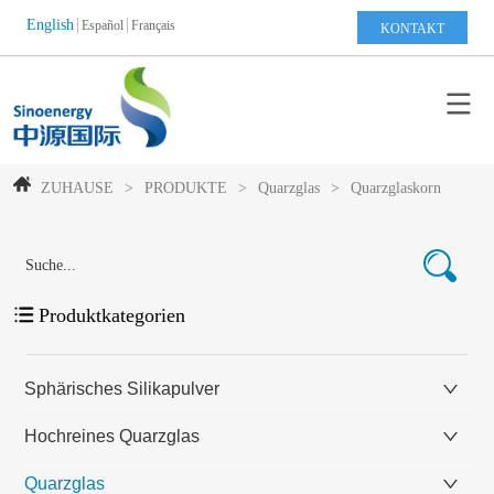
English
Español
Français
KONTAKT
ZUHAUSE
>
PRODUKTE
>
Quarzglas
>
Quarzglaskorn
Produktkategorien
Sphärisches Silikapulver
Hochreines Quarzglas
Quarzglas