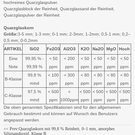
hochreines Quarzglaspulver.
Quarzglasblock der Reinheit, Quarzglassand der Reinheit,
Quarzglaspulver der Reinheit.
Quarzglaskorn
Größe:
3-5 mm; 1-3 mm; 0-1 mm; 2-3mm; 1-2mm; 0,5-1 mm; 0,2–
0,5 mm; 0-0,2mm
ARTIKEL
SiO2
Fe2O3
Al2O3
K2O
Na2O
MgO
Hoch
Eine
99,95 % -
< 50
< 200
< 50
< 50
< 50
< 50
Note
99,99 %
ppm
ppm
ppm
ppm
ppm
ppm
99,8 %
< 100
< 300
< 80
< 80
< 80
< 80
B-Klasse
mind
ppm
ppm
ppm
ppm
ppm
ppm
97,5 %
< 500
<
< 500
< 500
< 500
< 500
C-Klasse
mind
ppm
1000ppm
ppm
ppm
ppm
ppm
Die oben genannten Spezifikationen sind für den allgemeinen
Gebrauch bestimmt und können auf Wunsch des Benutzers
angepasst werden.
<< Prev:
Quarzglaskorn mit 99,8 % Reinheit, 0–1 mm, amorphes
Siliziumdioxid, Klasse B