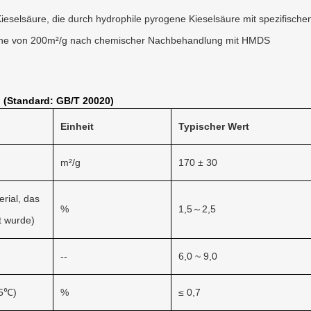
selsäure, die durch hydrophile pyrogene Kieselsäure mit spezifische
che von 200m²/g nach chemischer Nachbehandlung mit HMDS
 (Standard: GB/T 20020)
Einheit
Typischer Wert
m²/g
170 ± 30
rial, das
%
1,5～2,5
t wurde)
--
6,0 ~ 9,0
05℃)
%
≤ 0,7