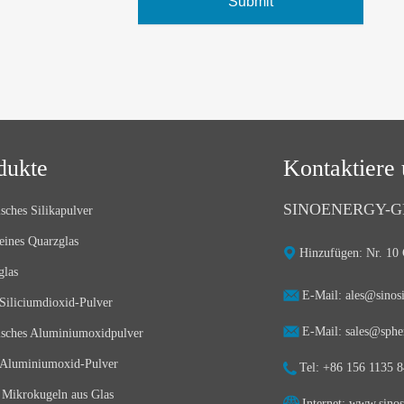
Submit
dukte
Kontaktiere 
SINOENERGY-G
sches Silikapulver
eines Quarzglas
Hinzufügen: Nr. 10 
glas
E-Mail: ales@sinos
Siliciumdioxid-Pulver
E-Mail: sales@spher
isches Aluminiumoxidpulver
Aluminiumoxid-Pulver
Tel: +86 156 1135 
 Mikrokugeln aus Glas
Internet: www.sinos