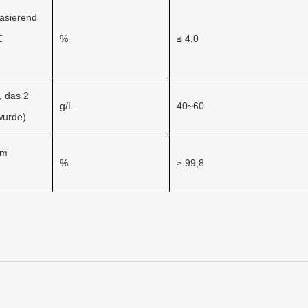
asierend
℃
%
≤ 4,0
, das 2
g/L
40~60
wurde)
em
%
≥ 99,8