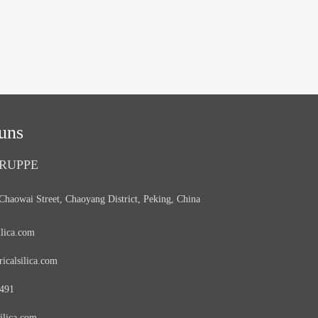
uns
RUPPE
Chaowai Street, Chaoyang District, Peking, China
ilica.com
icalsilica.com
8491
ilica.com