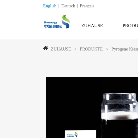
English
Deutsch
Français
ZUHAUSE
PRODU
ZUHAUSE
>
PRODUKTE
>
Pyrogene Kiese