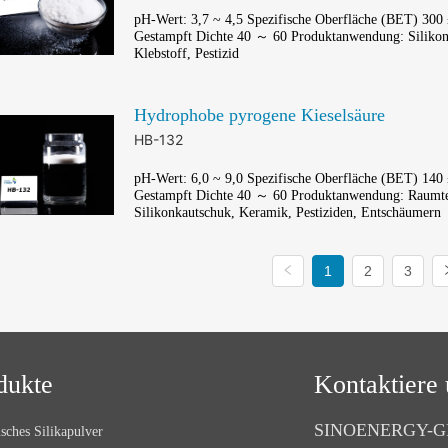
pH-Wert: 3,7 ~ 4,5 Spezifische Oberfläche (BET) 300 
Gestampft Dichte 40 ～ 60 Produktanwendung: Silikonk
Klebstoff, Pestizid
Hydrophobe pyrogene Kieselsäure
HB-132
pH-Wert: 6,0 ~ 9,0 Spezifische Oberfläche (BET) 140 
Gestampft Dichte 40 ～ 60 Produktanwendung: Raumte
Silikonkautschuk, Keramik, Pestiziden, Entschäumern
1
2
3
dukte
Kontaktiere 
SINOENERGY-G
sches Silikapulver