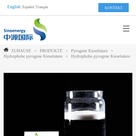
English
Español
Français
KONTAKT
ZUHAUSE
>
PRODUKTE
>
Pyrogene Kieselsäure
>
Hydrophobe pyrogene Kieselsäure
>
Hydrophobe pyrogene Kieselsäure