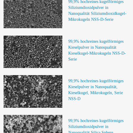
99,9% hochreines kugelförmiges 
Siliziumdioxidpulver in 
Nanoqualität Siliziumdioxidkugel-
Mikrokugeln NSS-D-Serie
99,9% hochreines kugelförmiges 
Kieselpulver in Nanoqualität 
Kieselkugel-Mikrokugeln NSS-D-
Serie
99,9% hochreines kugelförmiges 
Kieselpulver in Nanoqualität, 
Kieselkugel, Mikrokugeln, Serie 
NSS-D
99,9% hochreines kugelförmiges 
Siliziumdioxidpulver in 
Nanoqualität Silica Sphere 