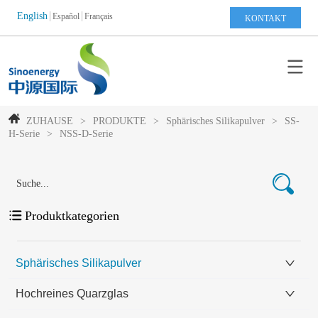
English
Español
Français
KONTAKT
ZUHAUSE
>
PRODUKTE
>
Sphärisches Silikapulver
>
SS-
H-Serie
>
NSS-D-Serie
Produktkategorien
Sphärisches Silikapulver
Hochreines Quarzglas