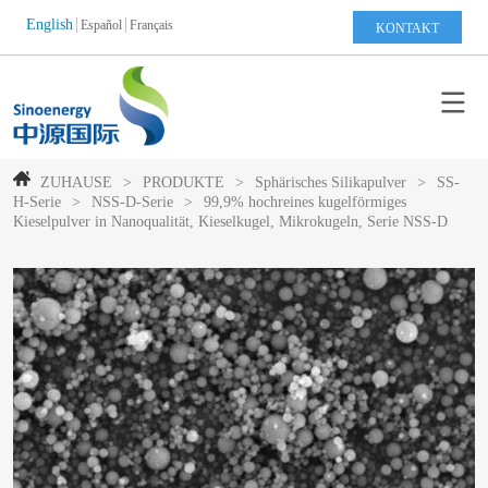
English
Español
Français
KONTAKT
ZUHAUSE
>
PRODUKTE
>
Sphärisches Silikapulver
>
SS-
H-Serie
>
NSS-D-Serie
>
99,9% hochreines kugelförmiges
Kieselpulver in Nanoqualität, Kieselkugel, Mikrokugeln, Serie NSS-D