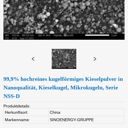
99,9% hochreines kugelförmiges Kieselpulver in
Nanoqualität, Kieselkugel, Mikrokugeln, Serie
NSS-D