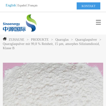
English
Español
Français
KONTAKT
ZUHAUSE
>
PRODUKTE
>
Quarzglas
>
Quarzglaspulver
>
Quarzglaspulver mit 99,8 % Reinheit, 15 µm, amorphes Siliziumdioxid,
Klasse B