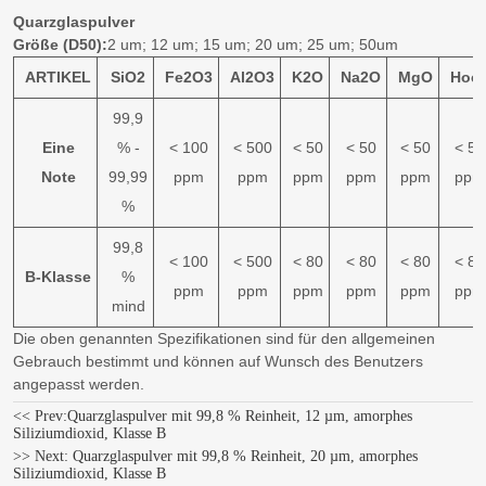
Quarzglaspulver
Größe (D50):
2 um; 12 um; 15 um; 20 um; 25 um; 50um
ARTIKEL
SiO2
Fe2O3
Al2O3
K2O
Na2O
MgO
Hoc
99,9
Eine
% -
< 100
< 500
< 50
< 50
< 50
< 50
Note
99,99
ppm
ppm
ppm
ppm
ppm
ppm
%
99,8
< 100
< 500
< 80
< 80
< 80
< 80
B-Klasse
%
ppm
ppm
ppm
ppm
ppm
ppm
mind
Die oben genannten Spezifikationen sind für den allgemeinen
Gebrauch bestimmt und können auf Wunsch des Benutzers
angepasst werden.
<< Prev:
Quarzglaspulver mit 99,8 % Reinheit, 12 µm, amorphes
Siliziumdioxid, Klasse B
>> Next:
Quarzglaspulver mit 99,8 % Reinheit, 20 µm, amorphes
Siliziumdioxid, Klasse B