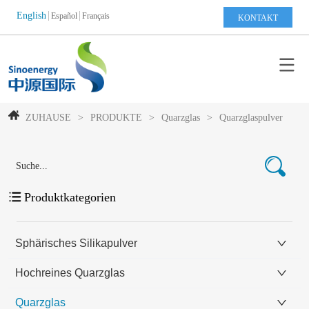
English
Español
Français
KONTAKT
ZUHAUSE
>
PRODUKTE
>
Quarzglas
>
Quarzglaspulver
Produktkategorien
Sphärisches Silikapulver
Hochreines Quarzglas
Quarzglas