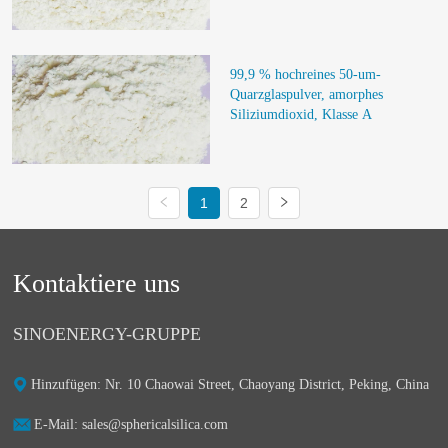
99,9 % hochreines 50-um-
Quarzglaspulver, amorphes 
Siliziumdioxid, Klasse A
1
2
Kontaktiere uns
SINOENERGY-GRUPPE
Hinzufügen: Nr. 10 Chaowai Street, Chaoyang District, Peking, China
E-Mail: sales@sphericalsilica.com