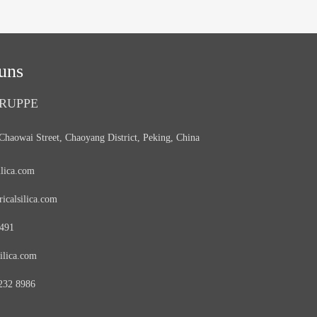
uns
RUPPE
Chaowai Street, Chaoyang District, Peking, China
ilica.com
icalsilica.com
8491
ilica.com
232 8986