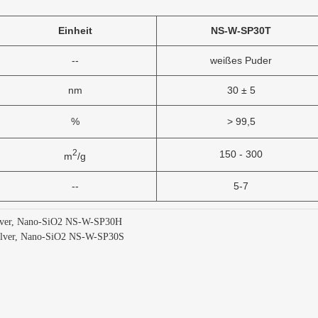
Einheit
NS-W-SP30T
--
weißes Puder
nm
30 ± 5
%
> 99,5
2
150 - 300
m
/g
--
5-7
ulver, Nano-SiO2 NS-W-SP30H
pulver, Nano-SiO2 NS-W-SP30S