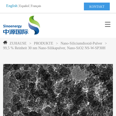
English
Español
Français
KONTAKT
ZUHAUSE
>
PRODUKTE
>
Nano-Siliciumdioxid-Pulver
>
99,5 % Reinheit 30 nm Nano-Silikapulver, Nano-SiO2 NS-W-SP30H