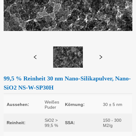
99,5 % Reinheit 30 nm Nano-Silikapulver, Nano-
SiO2 NS-W-SP30H