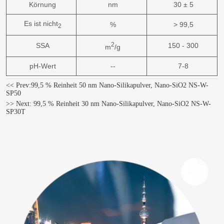
Körnung
nm
30 ± 5
Es ist nicht
%
> 99,5
2
2
SSA
150 - 300
m
/g
pH-Wert
--
7-8
<< Prev:
99,5 % Reinheit 50 nm Nano-Silikapulver, Nano-SiO2 NS-W-
SP50
>> Next:
99,5 % Reinheit 30 nm Nano-Silikapulver, Nano-SiO2 NS-W-
SP30T