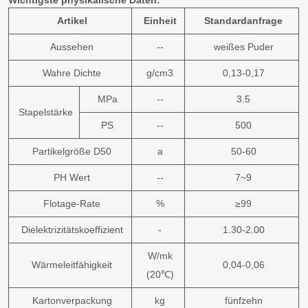
Wichtigste physikalische Daten:
Artikel
Einheit
Standardanfrage
Aussehen
--
weißes Puder
Wahre Dichte
g/cm3
0,13-0,17
MPa
--
3.5
Stapelstärke
PS
--
500
Partikelgröße D50
a
50-60
PH Wert
--
7~9
Flotage-Rate
%
≥99
Dielektrizitätskoeffizient
-
1.30-2.00
W/mk
Wärmeleitfähigkeit
0,04-0,06
(20℃)
Kartonverpackung
kg
fünfzehn