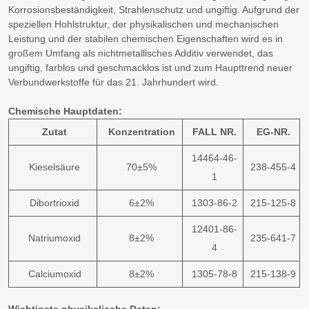
Korrosionsbeständigkeit, Strahlenschutz und ungiftig. Aufgrund der
speziellen Hohlstruktur, der physikalischen und mechanischen
Leistung und der stabilen chemischen Eigenschaften wird es in
großem Umfang als nichtmetallisches Additiv verwendet, das
ungiftig, farblos und geschmacklos ist und zum Haupttrend neuer
Verbundwerkstoffe für das 21. Jahrhundert wird.
Chemische Hauptdaten:
Zutat
Konzentration
FALL NR.
EG-NR.
14464-46-
Kieselsäure
70±5%
238-455-4
1
Dibortrioxid
6±2%
1303-86-2
215-125-8
12401-86-
Natriumoxid
8±2%
235-641-7
4
Calciumoxid
8±2%
1305-78-8
215-138-9