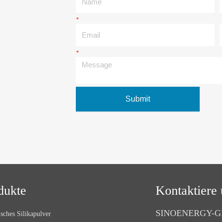
*
Email
*
Message
Submit
dukte
Kontaktiere 
SINOENERGY-G
sches Silikapulver