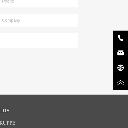
Company
uns
RUPPE