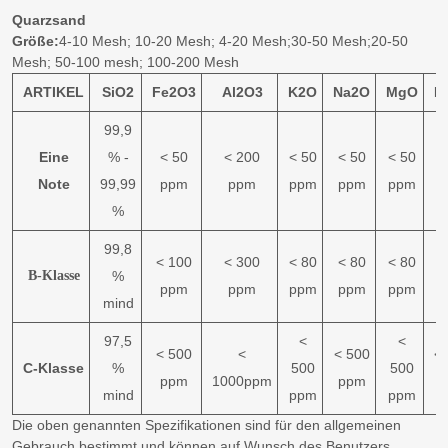
Quarzsand
Größe:
4-10 Mesh; 10-20 Mesh; 4-20 Mesh;30-50 Mesh;20-50
Mesh; 50-100 mesh; 100-200 Mesh
ARTIKEL
SiO2
Fe2O3
Al2O3
K2O
Na2O
MgO
H
99,9
Eine
% -
< 50
< 200
< 50
< 50
< 50
<
Note
99,99
ppm
ppm
ppm
ppm
ppm
p
%
99,8
< 100
< 300
< 80
< 80
< 80
<
B-Klasse
%
ppm
ppm
ppm
ppm
ppm
p
mind
97,5
<
<
< 500
<
< 500
<
C-Klasse
%
500
500
ppm
1000ppm
ppm
p
mind
ppm
ppm
Die oben genannten Spezifikationen sind für den allgemeinen
Gebrauch bestimmt und können auf Wunsch des Benutzers