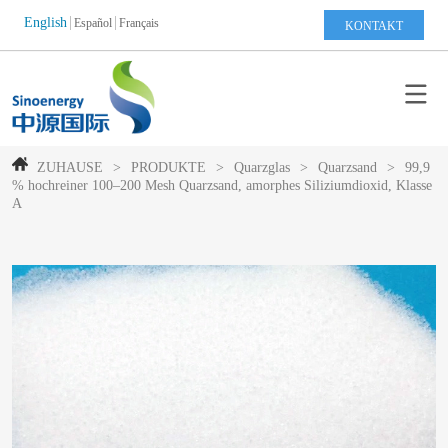
English
Español
Français
KONTAKT
ZUHAUSE
>
PRODUKTE
>
Quarzglas
>
Quarzsand
>
99,9
% hochreiner 100–200 Mesh Quarzsand, amorphes Siliziumdioxid, Klasse
A