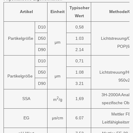
Typischer
Artikel
Einheit
Methode/Ge
Wert
D10
0,58
Partikelgröße
D50
1.03
Lichtstreuung/O
μm
POP(6)
D90
2.14
D10
0,71
D50
1.08
Lichtstreuung/HO
Partikelgröße
μm
950v2
D90
3.21
3H-2000A Analys
2
SSA
1,69
m
/g
spezifische Obe
Mettler FE
EG
μs/cm
6.07
Leitfähigkeitsme