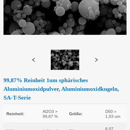
99,87% Reinheit 1um sphärisches
Aluminiumoxidpulver, Aluminiumoxidkugeln,
SA-T-Serie