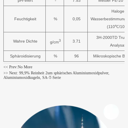
pH-Wert
-
7.53
Mettler FE-20 P
Halogen-
Feuchtigkeit
%
0,05
Wasserbestimmungs
(110℃/10m
3H-2000TD True-
3
Wahre Dichte
3.71
g/cm
Analysato
Sphäroidisierung
%
96
Mikroskopische Be
<< Prev:
No More
>> Next:
99,9% Reinheit 2um sphärisches Aluminiumoxidpulver,
Aluminiumoxidkugeln, SA-T-Serie