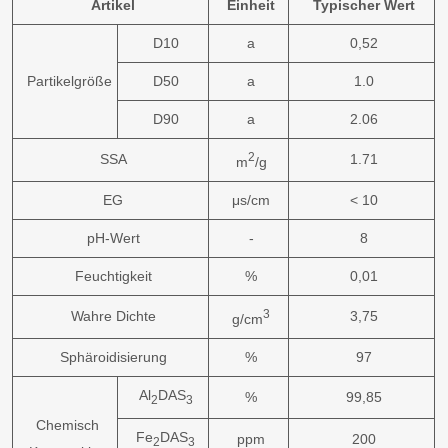
Artikel
Einheit
Typischer Wert
D10
a
0,52
Partikelgröße
D50
a
1.0
D90
a
2.06
2
SSA
1.71
m
/g
EG
μs/cm
< 10
pH-Wert
-
8
Feuchtigkeit
%
0,01
3
Wahre Dichte
3,75
g/cm
Sphäroidisierung
%
97
Al
DAS
%
99,85
2
3
Chemisch
Fe
DAS
ppm
200
2
3