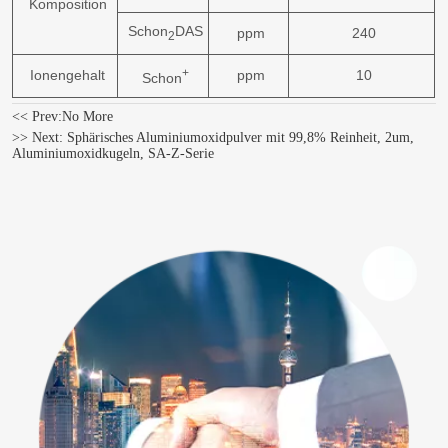
Komposition
Schon
DAS
ppm
240
2
+
Ionengehalt
ppm
10
Schon
<< Prev:
No More
>> Next:
Sphärisches Aluminiumoxidpulver mit 99,8% Reinheit, 2um,
Aluminiumoxidkugeln, SA-Z-Serie