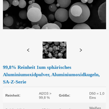
99,8% Reinheit 1um sphärisches
Aluminiumoxidpulver, Aluminiumoxidkugeln,
SA-Z-Serie