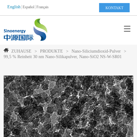
English
Español
Français
KONTAKT
ZUHAUSE
>
PRODUKTE
>
Nano-Siliciumdioxid-Pulver
>
99,5 % Reinheit 30 nm Nano-Silikapulver, Nano-SiO2 NS-W-SR01