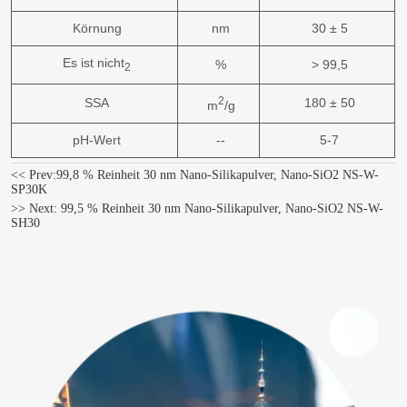
Körnung
nm
30 ± 5
Es ist nicht
%
> 99,5
2
2
SSA
180 ± 50
m
/g
pH-Wert
--
5-7
<< Prev:
99,8 % Reinheit 30 nm Nano-Silikapulver, Nano-SiO2 NS-W-
SP30K
>> Next:
99,5 % Reinheit 30 nm Nano-Silikapulver, Nano-SiO2 NS-W-
SH30