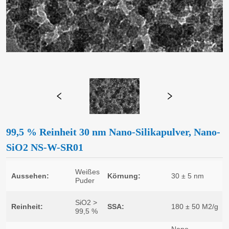
99,5 % Reinheit 30 nm Nano-Silikapulver, Nano-
SiO2 NS-W-SR01