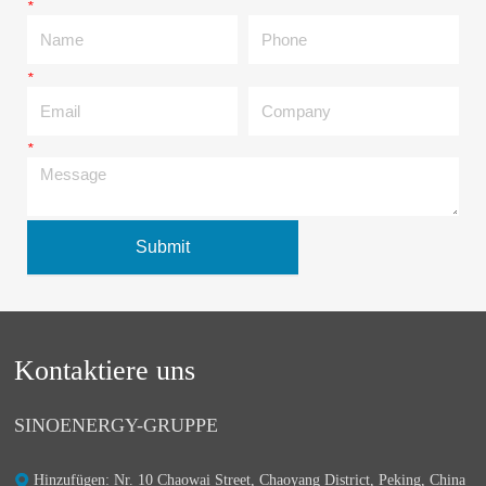
*
Name
Phone
*
Email
Company
*
Message
Submit
Kontaktiere uns
SINOENERGY-GRUPPE
Hinzufügen: Nr. 10 Chaowai Street, Chaoyang District, Peking, China