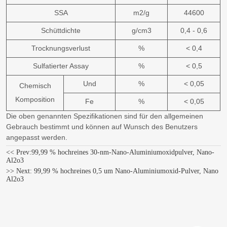
SSA
m2/g
44600
Schüttdichte
g/cm3
0,4 - 0,6
Trocknungsverlust
%
< 0,4
Sulfatierter Assay
%
< 0,5
Und
%
< 0,05
Chemisch
Komposition
Fe
%
< 0,05
Die oben genannten Spezifikationen sind für den allgemeinen
Gebrauch bestimmt und können auf Wunsch des Benutzers
angepasst werden.
<< Prev:
99,99 % hochreines 30-nm-Nano-Aluminiumoxidpulver, Nano-
Al2o3
>> Next:
99,99 % hochreines 0,5 um Nano-Aluminiumoxid-Pulver, Nano
Al2o3