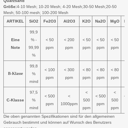
Quarzsand
Größe:
4-10 Mesh; 10-20 Mesh; 4-20 Mesh;30-50 Mesh;20-50
Mesh; 50-100 mesh; 100-200 Mesh
ARTIKEL
SiO2
Fe2O3
Al2O3
K2O
Na2O
MgO
H
99,9
Eine
% -
< 50
< 200
< 50
< 50
< 50
<
Note
99,99
ppm
ppm
ppm
ppm
ppm
p
%
99,8
< 100
< 300
< 80
< 80
< 80
<
B-Klasse
%
ppm
ppm
ppm
ppm
ppm
p
mind
97,5
<
<
< 500
<
< 500
<
C-Klasse
%
500
500
ppm
1000ppm
ppm
p
mind
ppm
ppm
Die oben genannten Spezifikationen sind für den allgemeinen
Gebrauch bestimmt und können auf Wunsch des Benutzers